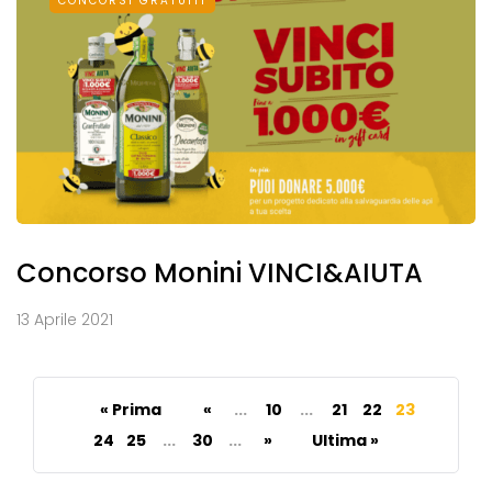
CONCORSI GRATUITI
Concorso Monini VINCI&AIUTA
13 Aprile 2021
« Prima
«
...
10
...
21
22
23
24
25
...
30
...
»
Ultima »