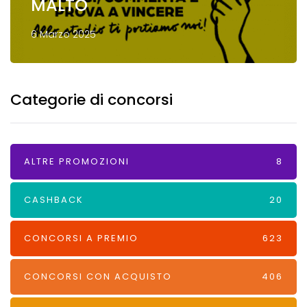
MALTO
6 Marzo 2025
Categorie di concorsi
ALTRE PROMOZIONI
8
CASHBACK
20
CONCORSI A PREMIO
623
CONCORSI CON ACQUISTO
406