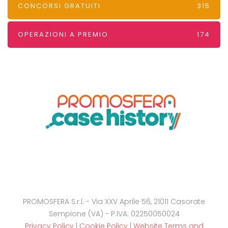
CONCORSI GRATUITI
315
OPERAZIONI A PREMIO
174
PROMOSFERA S.r.l. - Via XXV Aprile 56, 21011 Casorate
Sempione (VA) - P.IVA: 02250050024
Privacy Policy
|
Cookie Policy
|
Website Terms and