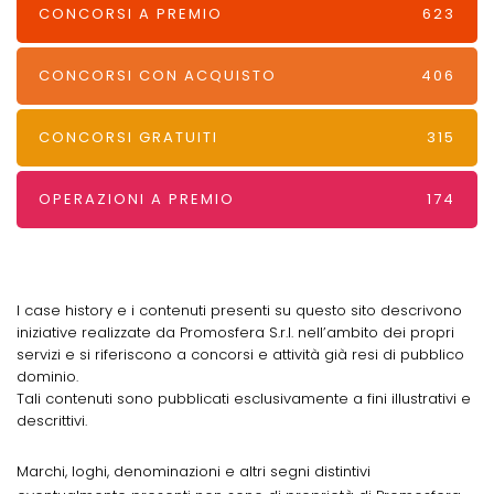
CONCORSI A PREMIO
623
CONCORSI CON ACQUISTO
406
CONCORSI GRATUITI
315
OPERAZIONI A PREMIO
174
I case history e i contenuti presenti su questo sito descrivono
iniziative realizzate da Promosfera S.r.l. nell’ambito dei propri
servizi e si riferiscono a concorsi e attività già resi di pubblico
dominio.
Tali contenuti sono pubblicati esclusivamente a fini illustrativi e
descrittivi.
Marchi, loghi, denominazioni e altri segni distintivi