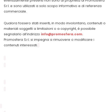
eventualmente presenti non sono di proprietà di Promosfera
S.r.l. e sono utilizzati a solo scopo informativo e di referenza
commerciale.
Qualora fossero stati inseriti, in modo involontario, contenuti o
materiali soggetti a limitazioni o a copyright, è possibile
segnalarlo all’indirizzo
info@promosfera.com
.
Promosfera S.r.l. si impegna a rimuovere o modificare i
contenuti interessati.