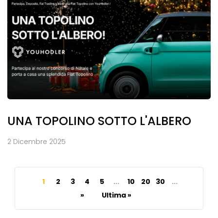
UNA TOPOLINO SOTTO L'ALBERO
2 Dicembre 2025
1
2
3
4
5
...
10
20
30
...
»
Ultima »