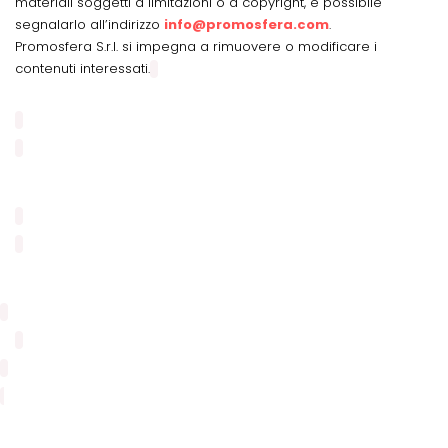
materiali soggetti a limitazioni o a copyright, è possibile
segnalarlo all’indirizzo
info@promosfera.com
.
Promosfera S.r.l. si impegna a rimuovere o modificare i
contenuti interessati.