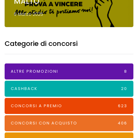
MALTO
6 Marzo 2025
Categorie di concorsi
ALTRE PROMOZIONI
8
CASHBACK
20
CONCORSI A PREMIO
623
CONCORSI CON ACQUISTO
406