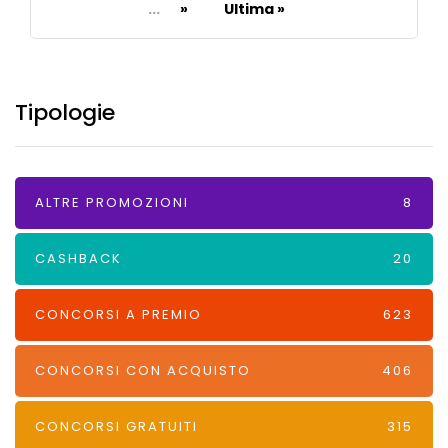
...
»
Ultima »
Tipologie
ALTRE PROMOZIONI
8
CASHBACK
20
CONCORSI A PREMIO
623
CONCORSI CON ACQUISTO
406
CONCORSI GRATUITI
315