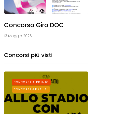
Concorso Giro DOC
13 Maggio 2026
Concorsi più visti
CONCORSI A PREMIO
CONCORS
CONCORSI GRATUITI
CONCORSI