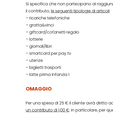
Si specifica che non partecipano al raggiung
il contributo,
le seguenti tipologie di articoli
:
– ricariche telefoniche
– gratta&vinci
– giftcard/cofanetti regalo
– lotterie
– giornali/libri
– smartcard per pay tv
– utenze
– biglietti trasporti
– latte prima infanzia 1
CONCORSI A PREMIO
OMAGGIO
CONCORSI CON ACQUIS
Per una spesa di 25 € il cliente avrà diritto 
un contributo di 1,00 €
. In particolare, per 