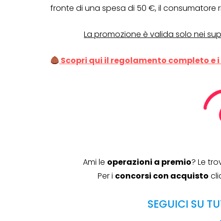
fronte di una spesa di 50 €, il consumatore r
Genertel e
Genertellife ti
La promozione è valida solo nei supe
regalano fin
Scopri qui il regolamento completo e i
in buoni!
13 Gennaio 2022
Ami le
operazioni a premio
? Le tr
Per i
concorsi con acquisto
cli
SEGUICI SU TU