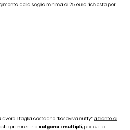
imento della soglia minima di 25 euro richiesta per
OPERAZIONI A PREMIO
TO
ad avere 1 taglia castagne “kasaviva nutty”
a fronte di
questa promozione
valgono i multipli
, per cui: a