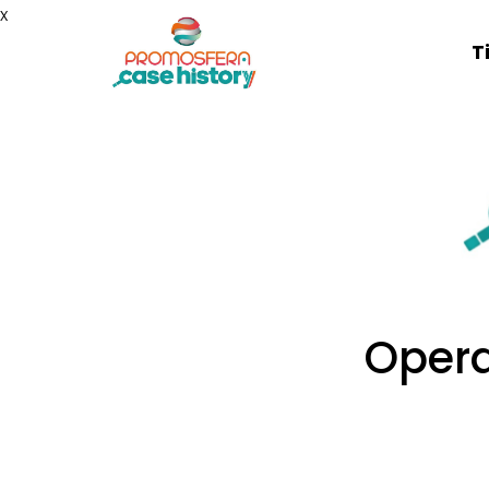
x
T
Opera