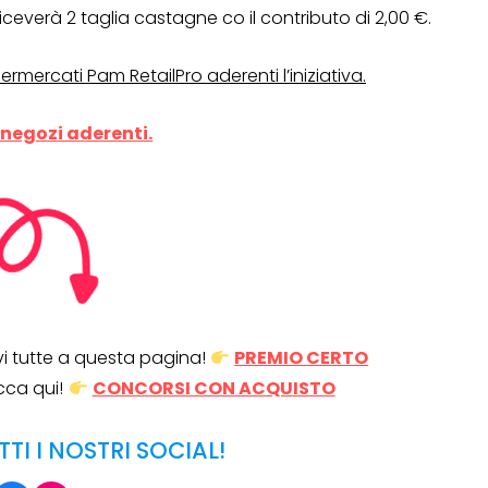
iceverà 2 taglia castagne co il contributo di 2,00 €.
Operazione a premio
rmercati Pam RetailPro aderenti l’iniziativa.
o a 500€
“LA SVOLTA IN CUCINA
 negozi aderenti.
2022”
13 Gennaio 2022
ovi tutte a questa pagina!
PREMIO CERTO
cca qui!
CONCORSI CON ACQUISTO
TTI I NOSTRI SOCIAL!