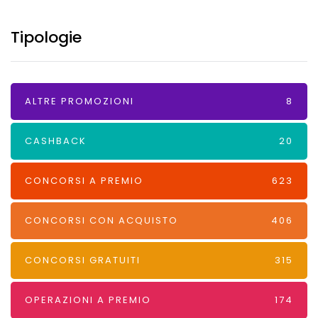
Tipologie
ALTRE PROMOZIONI
8
CASHBACK
20
CONCORSI A PREMIO
623
CONCORSI CON ACQUISTO
406
CONCORSI GRATUITI
315
OPERAZIONI A PREMIO
174