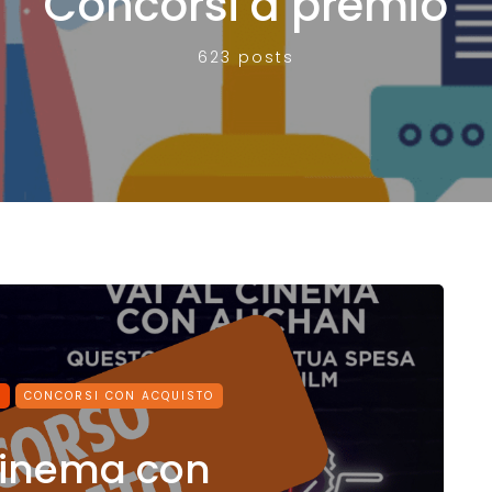
Concorsi a premio
623 posts
O
CONCORSI CON ACQUISTO
 cinema con