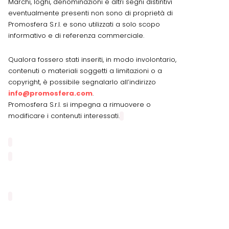
Marchi, loghi, denominazioni e altri segni distintivi
eventualmente presenti non sono di proprietà di
Promosfera S.r.l. e sono utilizzati a solo scopo
informativo e di referenza commerciale.
Qualora fossero stati inseriti, in modo involontario,
contenuti o materiali soggetti a limitazioni o a
copyright, è possibile segnalarlo all’indirizzo
info@promosfera.com
.
Promosfera S.r.l. si impegna a rimuovere o
modificare i contenuti interessati.