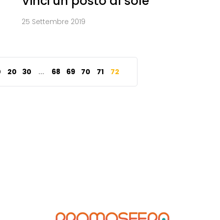
Vinci un posto al sole
25 Settembre 2019
0
20
30
...
68
69
70
71
72