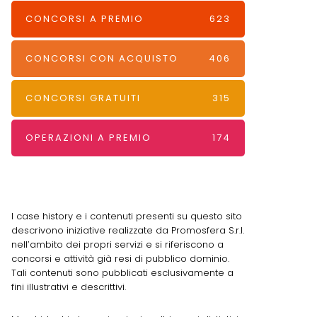
CONCORSI A PREMIO
623
CONCORSI CON ACQUISTO
406
CONCORSI GRATUITI
315
OPERAZIONI A PREMIO
174
I case history e i contenuti presenti su questo sito
descrivono iniziative realizzate da Promosfera S.r.l.
nell’ambito dei propri servizi e si riferiscono a
concorsi e attività già resi di pubblico dominio.
Tali contenuti sono pubblicati esclusivamente a
fini illustrativi e descrittivi.