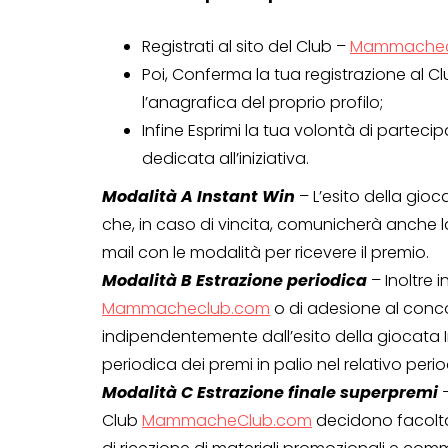
Registrati al sito del Club –
Mammachec
Poi, Conferma la tua registrazione al Cl
l’anagrafica del proprio profilo;
Infine Esprimi la tua volontà di parteci
dedicata all’iniziativa.
Modalità A Instant Win
– L’esito della gi
che, in caso di vincita, comunicherà anche l
mail con le modalità per ricevere il premio.
Modalità B Estrazione periodica
– Inoltre i
Mammacheclub.com
o di adesione al conc
CONCORSI A PREMIO
indipendentemente dall’esito della giocata In
CONCORSI CON ACQUIS
periodica dei premi in palio nel relativo perio
Modalità C Estrazione finale superpremi
Club
MammacheClub.com
decidono facoltat