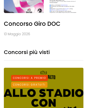
Concorso Giro DOC
13 Maggio 2026
Concorsi più visti
CONCORSI A PREMIO
CONCORS
CONCORSI GRATUITI
CONCORSI