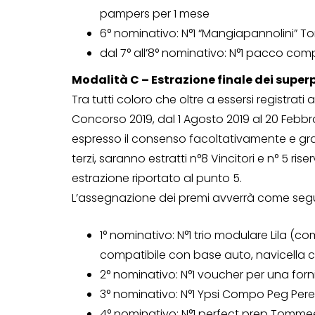
pampers per 1 mese
6° nominativo: N°1 “Mangiapannolini” T
dal 7° all’8° nominativo: N°1 pacco c
Modalità C – Estrazione finale dei supe
Tra tutti coloro che oltre a essersi registrati 
Concorso 2019, dal 1 Agosto 2019 al 20 Febb
espresso il consenso facoltativamente e gr
terzi, saranno estratti n°8 Vincitori e n° 5 ri
estrazione riportato al punto 5.
L’assegnazione dei premi avverrà come seg
1° nominativo: N°1 trio modulare Lila (
compatibile con base auto, navicella 
2° nominativo: N°1 voucher per una for
3° nominativo: N°1 Ypsi Compo Peg Per
4° nominativo: N°1 perfect prep Tomme