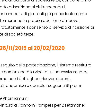
merciali da parte di società terze, concorreranno
iodo di iscrizione al club, secondo il
oni anche tutti gli utenti già precedentemente
Operazione a premio
nfermeranno la propria adesione al nuovo
o a 500€
“LA SVOLTA IN CUCINA
tuitamente il consenso al servizio di ricezione di
2022”
e di società terze.
13 Gennaio 2022
 28/11/2019 al 20/02/2020
eguito della partecipazione, il sistema restituirà
 comunicherà la vincita e, successivamente,
rma con i dettagli per ricevere i premi.
ità randomica e causale i seguenti 91 premi:
en G Pharmamum;
fornitura di Pannolini Pampers per 2 settimane;