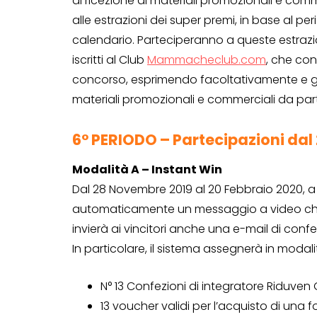
di ricezione di materiali promozionali e com
alle estrazioni dei super premi, in base al per
Genertel e
calendario. Parteciperanno a queste estrazi
Genertellife ti
iscritti al Club
Mammacheclub.com
, che co
regalano fin
concorso, esprimendo facoltativamente e gra
in buoni!
materiali promozionali e commerciali da part
13 Gennaio 2022
6° PERIODO – Partecipazioni dal
Modalità A – Instant Win
Dal 28 Novembre 2019 al 20 Febbraio 2020, a s
automaticamente un messaggio a video che
invierà ai vincitori anche una e-mail di confe
In particolare, il sistema assegnerà in modal
N° 13 Confezioni di integratore Riduv
13 voucher validi per l’acquisto di una 