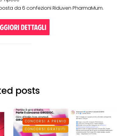
omposta da 6 confezioni Riduven PharmaMum.
ted posts
CONCORSI A PREMIO
CONCORSI GRATUITI