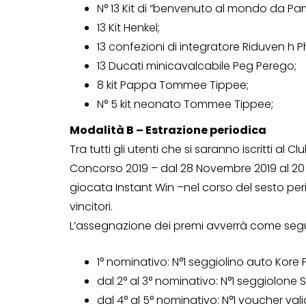
N° 13 Kit di “benvenuto al mondo da Pa
13 Kit Henkel;
13 confezioni di integratore Riduven h
13 Ducati minicavalcabile Peg Perego;
8 kit Pappa Tommee Tippee;
N° 5 kit neonato Tommee Tippee;
Modalità B – Estrazione periodica
Tra tutti gli utenti che si saranno iscritti 
Concorso 2019 – dal 28 Novembre 2019 al 20 
giocata Instant Win –nel corso del sesto per
vincitori.
L’assegnazione dei premi avverrà come seg
1° nominativo: N°1 seggiolino auto Kore 
dal 2° al 3° nominativo: N°1 seggiolone
dal 4° al 5° nominativo: N°1 voucher val