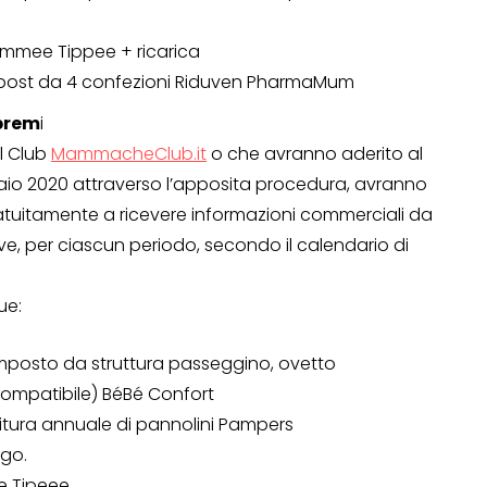
ommee Tippee + ricarica
ompost da 4 confezioni Riduven PharmaMum
rprem
i
al Club
MammacheClub.it
o che avranno aderito al
raio 2020 attraverso l’apposita procedura, avranno
atuitamente a ricevere informazioni commerciali da
serve, per ciascun periodo, secondo il calendario di
ue:
composto da struttura passeggino, ovetto
compatibile) BéBé Confort
nitura annuale di pannolini Pampers
ego.
e Tipeee