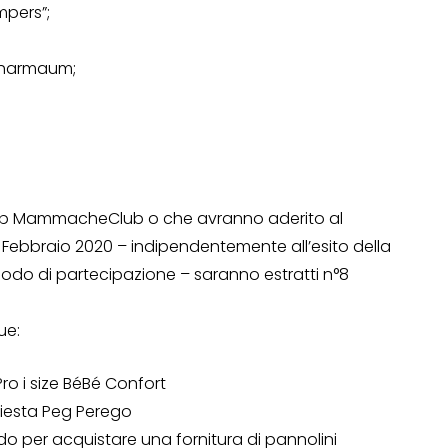
mpers”;
 Pharmaum;
al Club MammacheClub o che avranno aderito al
Febbraio 2020 – indipendentemente all’esito della
iodo di partecipazione – saranno estratti n°8
ue:
Pro i size BéBé Confort
 Siesta Peg Perego
ido per acquistare una fornitura di pannolini