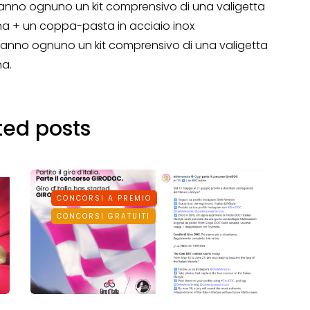
heranno ognuno un kit comprensivo di una valigetta
na + un coppa-pasta in acciaio inox
Operazione a premio
cheranno ognuno un kit comprensivo di una valigetta
o a 500€
“LA SVOLTA IN CUCINA
na.
2022”
13 Gennaio 2022
ted posts
CONCORSI A PREMIO
CONCORSI GRATUITI