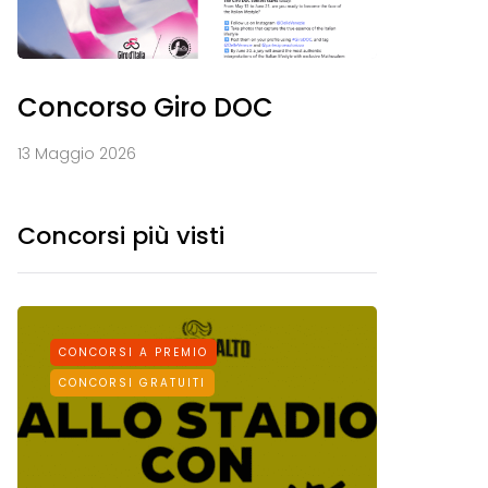
Concorso Giro DOC
13 Maggio 2026
Concorsi più visti
CONCORSI A PREMIO
CONCORS
CONCORSI GRATUITI
CONCORSI