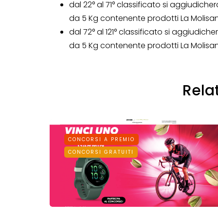
dal 22° al 71° classificato si aggiudic
Genertel e
da 5 Kg contenente prodotti La Molisa
Genertellife ti
dal 72° al 121° classificato si aggiudi
regalano fin
da 5 Kg contenente prodotti La Molisa
in buoni!
13 Gennaio 2022
Rela
CONCORSI A PREMIO
CONCORSI GRATUITI