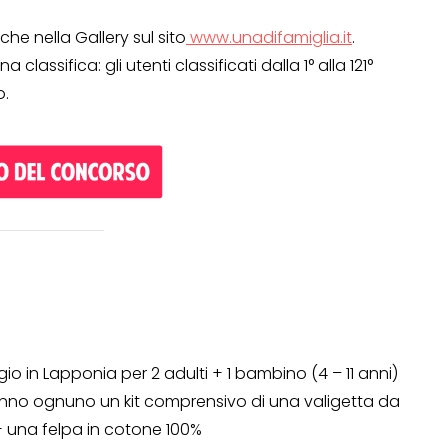
che nella Gallery sul sito
www.unadifamiglia.it
.
a classifica: gli utenti classificati dalla 1° alla 121°
o.
OPERAZIONI A PREMIO
TO
ggio in Lapponia per 2 adulti + 1 bambino (4 – 11 anni)
eranno ognuno un kit comprensivo di una valigetta da
+ una felpa in cotone 100%