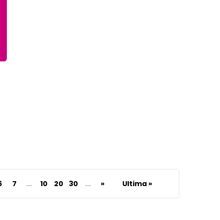
6
7
...
10
20
30
...
»
Ultima »