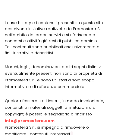
I case history e i contenuti presenti su questo sito
descrivono iniziative realizzate da Promosfera S.r.l.
nell’ambito dei propri servizi e si riferiscono a
concorsi e attività già resi di pubblico dominio.
Tali contenuti sono pubblicati esclusivamente a
fini illustrativi e descrittivi.
Marchi, loghi, denominazioni e altri segni distintivi
eventualmente presenti non sono di proprietà di
Promosfera S.r.l. e sono utilizzati a solo scopo
informativo e di referenza commerciale.
Qualora fossero stati inseriti, in modo involontario,
contenuti o materiali soggetti a limitazioni o a
copyright, è possibile segnalarlo all’indirizzo
info@promosfera.com
.
Promosfera S.r.l. si impegna a rimuovere o
modificare i contenuti interessati.