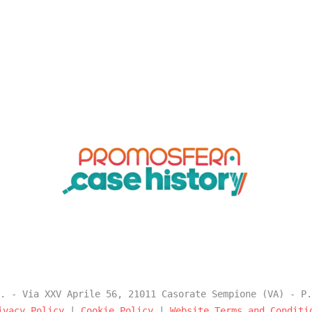
. - Via XXV Aprile 56, 21011 Casorate Sempione (VA) - P.
ivacy Policy
|
Cookie Policy
|
Website Terms and Conditi