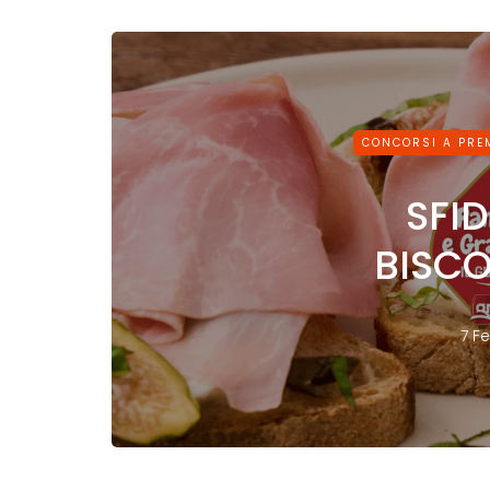
CONCORSI A PRE
SFI
BISCO
7 F