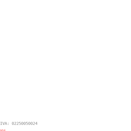
IVA: 02250050024
ons