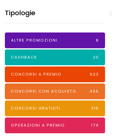
Tipologie
ALTRE PROMOZIONI
8
CASHBACK
20
CONCORSI A PREMIO
623
CONCORSI CON ACQUISTO
406
CONCORSI GRATUITI
315
OPERAZIONI A PREMIO
174