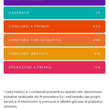
CASHBACK
20
CONCORSI A PREMIO
623
CONCORSI CON ACQUISTO
406
CONCORSI GRATUITI
315
OPERAZIONI A PREMIO
174
I case history e i contenuti presenti su questo sito descrivono
iniziative realizzate da Promosfera S.r.l. nell’ambito dei propri
servizi e si riferiscono a concorsi e attività già resi di pubblico
dominio.