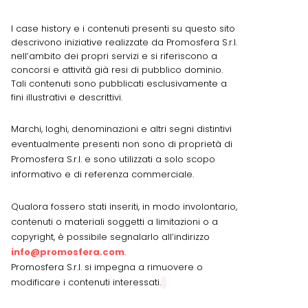
I case history e i contenuti presenti su questo sito
descrivono iniziative realizzate da Promosfera S.r.l.
nell’ambito dei propri servizi e si riferiscono a
concorsi e attività già resi di pubblico dominio.
Tali contenuti sono pubblicati esclusivamente a
fini illustrativi e descrittivi.
Marchi, loghi, denominazioni e altri segni distintivi
eventualmente presenti non sono di proprietà di
Promosfera S.r.l. e sono utilizzati a solo scopo
informativo e di referenza commerciale.
Qualora fossero stati inseriti, in modo involontario,
contenuti o materiali soggetti a limitazioni o a
copyright, è possibile segnalarlo all’indirizzo
info@promosfera.com
.
Promosfera S.r.l. si impegna a rimuovere o
modificare i contenuti interessati.