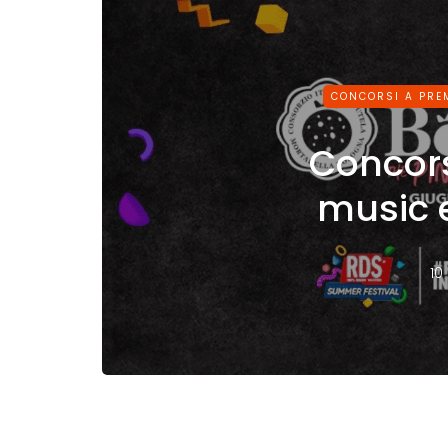
CONCORSI A PRE
Concors
music 
10