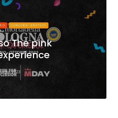
MIO
CONCORSI GRATUITI
o The pink
experience
 Luglio 2023