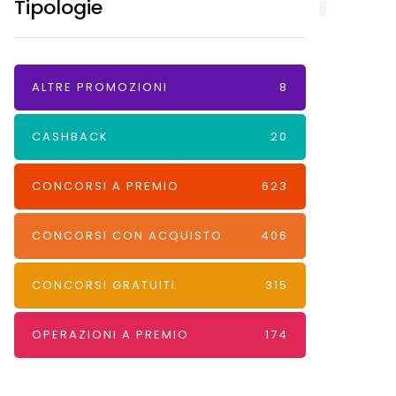
Tipologie
ALTRE PROMOZIONI
8
CASHBACK
20
CONCORSI A PREMIO
623
CONCORSI CON ACQUISTO
406
CONCORSI GRATUITI
315
OPERAZIONI A PREMIO
174