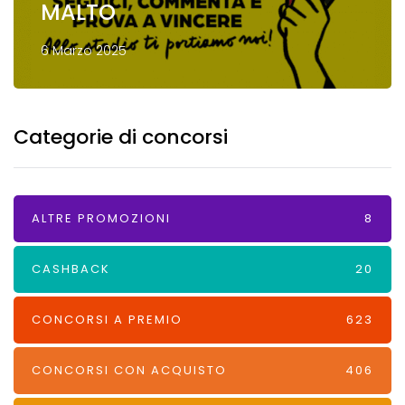
MALTO
6 Marzo 2025
Categorie di concorsi
ALTRE PROMOZIONI
8
CASHBACK
20
CONCORSI A PREMIO
623
CONCORSI CON ACQUISTO
406