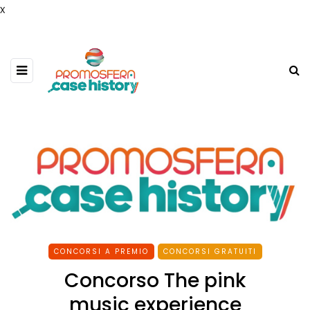
x
CONCORSI A PREMIO
CONCORSI GRATUITI
Concorso The pink
music experience