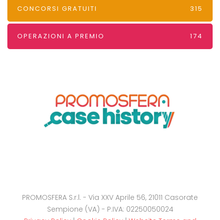
CONCORSI GRATUITI
315
OPERAZIONI A PREMIO
174
PROMOSFERA S.r.l. - Via XXV Aprile 56, 21011 Casorate
Sempione (VA) - P.IVA: 02250050024