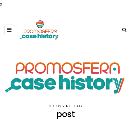
x
BROWSING TAG
post