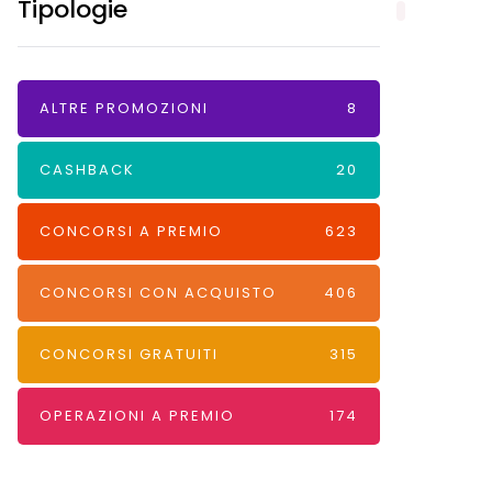
Tipologie
ALTRE PROMOZIONI
8
CASHBACK
20
CONCORSI A PREMIO
623
CONCORSI CON ACQUISTO
406
CONCORSI GRATUITI
315
OPERAZIONI A PREMIO
174