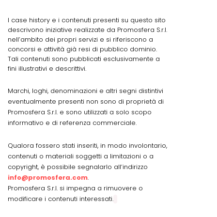
I case history e i contenuti presenti su questo sito
descrivono iniziative realizzate da Promosfera S.r.l.
nell’ambito dei propri servizi e si riferiscono a
concorsi e attività già resi di pubblico dominio.
Tali contenuti sono pubblicati esclusivamente a
fini illustrativi e descrittivi.
Marchi, loghi, denominazioni e altri segni distintivi
eventualmente presenti non sono di proprietà di
Promosfera S.r.l. e sono utilizzati a solo scopo
informativo e di referenza commerciale.
Qualora fossero stati inseriti, in modo involontario,
contenuti o materiali soggetti a limitazioni o a
copyright, è possibile segnalarlo all’indirizzo
info@promosfera.com
.
Promosfera S.r.l. si impegna a rimuovere o
modificare i contenuti interessati.