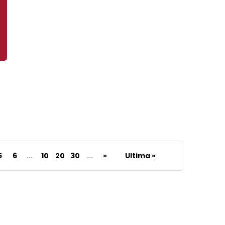
5
6
...
10
20
30
...
»
Ultima »