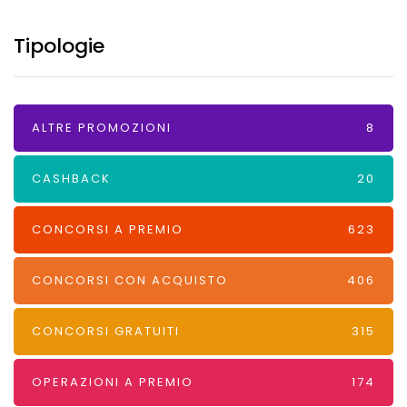
Tipologie
ALTRE PROMOZIONI
8
CASHBACK
20
CONCORSI A PREMIO
623
CONCORSI CON ACQUISTO
406
CONCORSI GRATUITI
315
OPERAZIONI A PREMIO
174