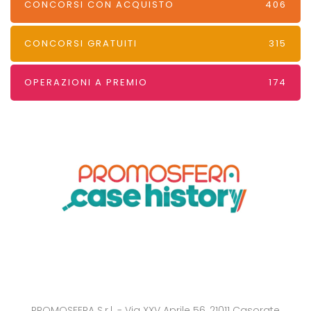
CONCORSI CON ACQUISTO
406
CONCORSI GRATUITI
315
OPERAZIONI A PREMIO
174
PROMOSFERA S.r.l. - Via XXV Aprile 56, 21011 Casorate