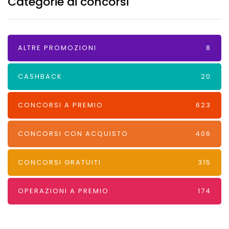
Categorie di concorsi
ALTRE PROMOZIONI
8
CASHBACK
20
CONCORSI A PREMIO
623
CONCORSI CON ACQUISTO
406
CONCORSI GRATUITI
315
OPERAZIONI A PREMIO
174