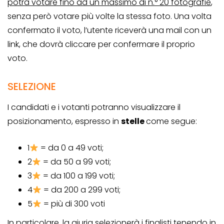
potrà votare fino ad un massimo di n.° 20 fotografie
,
senza però votare più volte la stessa foto. Una volta
confermato il voto, l’utente riceverà una mail con un
link, che dovrà cliccare per confermare il proprio
voto.
SELEZIONE
I candidati e i votanti potranno visualizzare il
posizionamento, espresso in
stelle
come segue:
1
= da 0 a 49 voti;
2
= da 50 a 99 voti;
3
= da 100 a 199 voti;
4
= da 200 a 299 voti;
5
= più di 300 voti
In particolare, la giuria selezionerà i finalisti tenendo in