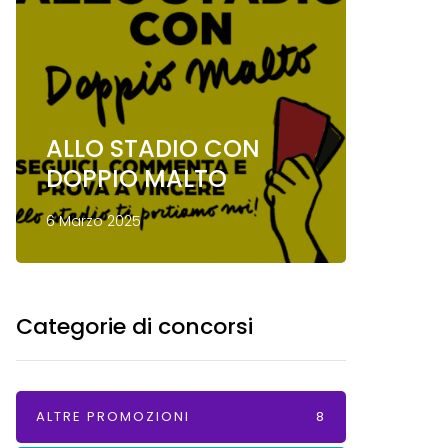
ALLO STADIO CON
Conco
DOPPIO MALTO
Mond
6 Marzo 2025
13 Gennai
Categorie di concorsi
ALTRE PROMOZIONI
8