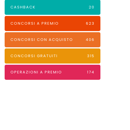
CASHBACK
20
CONCORSI A PREMIO
623
CONCORSI CON ACQUISTO
406
CONCORSI GRATUITI
315
OPERAZIONI A PREMIO
174