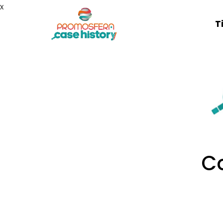
x
T
Co