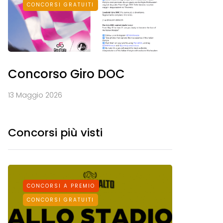
CONCORSI GRATUITI
Concorso Giro DOC
13 Maggio 2026
Concorsi più visti
CONCORSI A PREMIO
CONCORS
CONCORSI GRATUITI
CONCORSI