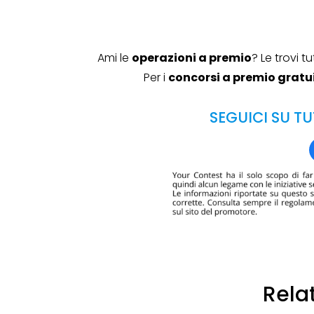
Ami le
operazioni a premio
? Le trovi 
Genertel e
Per i
concorsi a premio gratui
Genertellife ti
regalano fin
SEGUICI SU TU
in buoni!
13 Gennaio 2022
Rela