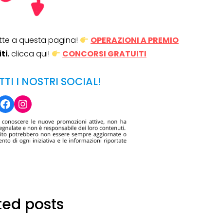
tutte a questa pagina!
OPERAZIONI A PREMIO
ti
, clicca qui!
CONCORSI GRATUITI
Operazione a premio
o a 500€
“LA SVOLTA IN CUCINA
TTI I NOSTRI SOCIAL!
2022”
Facebook
Instagram
13 Gennaio 2022
ted posts