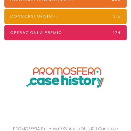
CONCORSI GRATUITI
315
OPERAZIONI A PREMIO
174
PROMOSFERA S.r.l. - Via XXV Aprile 56, 21011 Casorate