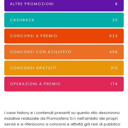
ALTRE PROMOZIONI
8
CASHBACK
20
CONCORSI A PREMIO
623
CONCORSI CON ACQUISTO
406
CONCORSI GRATUITI
315
OPERAZIONI A PREMIO
174
I case history e i contenuti presenti su questo sito descrivono
iniziative realizzate da Promosfera S.r.l. nell’ambito dei propri
servizi e si riferiscono a concorsi e attività già resi di pubblico