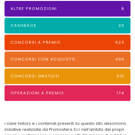
ALTRE PROMOZIONI
8
CASHBACK
20
CONCORSI A PREMIO
623
CONCORSI CON ACQUISTO
406
CONCORSI GRATUITI
315
OPERAZIONI A PREMIO
174
I case history e i contenuti presenti su questo sito descrivono
iniziative realizzate da Promosfera S.r.l. nell’ambito dei propri