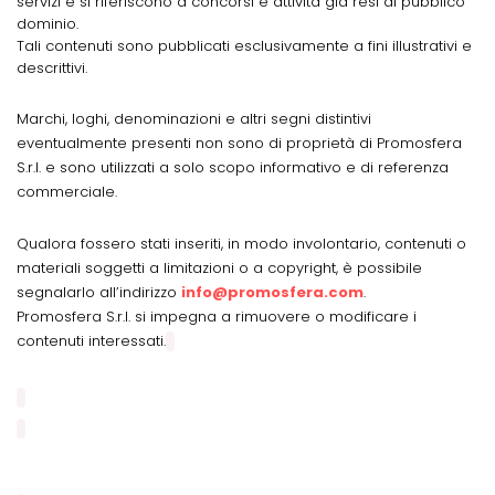
servizi e si riferiscono a concorsi e attività già resi di pubblico
dominio.
Tali contenuti sono pubblicati esclusivamente a fini illustrativi e
descrittivi.
Marchi, loghi, denominazioni e altri segni distintivi
eventualmente presenti non sono di proprietà di Promosfera
S.r.l. e sono utilizzati a solo scopo informativo e di referenza
commerciale.
Qualora fossero stati inseriti, in modo involontario, contenuti o
materiali soggetti a limitazioni o a copyright, è possibile
segnalarlo all’indirizzo
info@promosfera.com
.
Promosfera S.r.l. si impegna a rimuovere o modificare i
contenuti interessati.