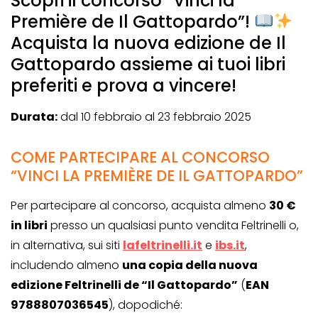
Scopri il concorso “Vinci la
Première de Il Gattopardo”!
Acquista la nuova edizione de Il
Gattopardo assieme ai tuoi libri
preferiti e prova a vincere!
Durata:
dal 10 febbraio al 23 febbraio 2025
COME PARTECIPARE AL CONCORSO
“VINCI LA PREMIÈRE DE IL GATTOPARDO”
Per partecipare al concorso, acquista almeno
30 €
in libri
presso un qualsiasi punto vendita Feltrinelli o,
in alternativa, sui siti
lafeltrinelli.it
e
ibs.it
,
includendo almeno
una copia della nuova
edizione Feltrinelli de “Il Gattopardo”
(
EAN
9788807036545
), dopodiché: