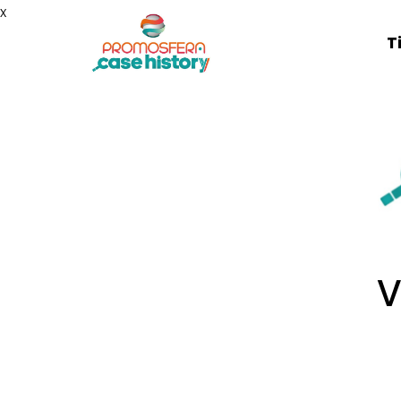
x
T
V