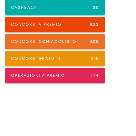
CASHBACK
20
CONCORSI A PREMIO
623
CONCORSI CON ACQUISTO
406
CONCORSI GRATUITI
315
OPERAZIONI A PREMIO
174