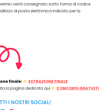
, il premio verrà consegnato sotto forma di codice
indirizzo di posta elettronica indicato per la
Operazione a premio
o a 500€
“LA SVOLTA IN CUCINA
2022”
13 Gennaio 2022
ione finale
!
ESTRAZIONE FINALE
isita la pagina dedicata qui
CONCORSI GRATUITI
TTI I NOSTRI SOCIAL!