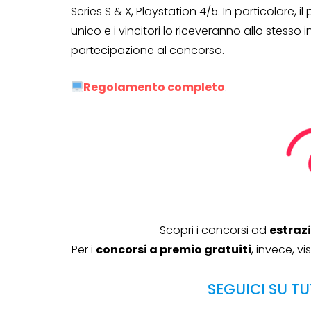
Series S & X, Playstation 4/5. In particolare
unico e i vincitori lo riceveranno allo stesso 
partecipazione al concorso.
Genertel e
Genertellife ti
Regolamento completo
.
regalano fin
in buoni!
13 Gennaio 2022
Scopri i concorsi ad
estraz
Per i
concorsi a premio gratuiti
, invece, v
SEGUICI SU TU