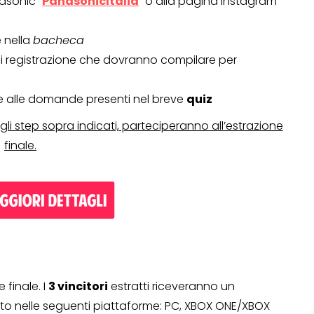
asonic “
PanasonicItalia
” o alla pagina Instagram
e nella
bacheca
 di registrazione che dovranno compilare per
 alle domande presenti nel breve
quiz
gli step sopra indicati, parteciperanno all’estrazione
finale.
OPERAZIONI A PREMIO
TO
 finale. I
3 vincitori
estratti riceveranno un
zato nelle seguenti piattaforme: PC, XBOX ONE/XBOX