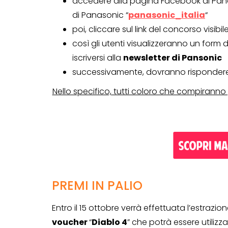
accedere alla pagina Facebook di Pan
di Panasonic “
panasonic_italia
“
poi, cliccare sul link del concorso visibil
così gli utenti visualizzeranno un form
iscriversi alla
newsletter di Pansonic
successivamente, dovranno rispondere
Nello specifico, tutti coloro che compiranno 
PREMI IN PALIO
CONCORSI A PREMIO
CONCORSI CON ACQUIS
Entro il 15 ottobre verrà effettuata l’estrazione
voucher
“
Diablo 4
” che potrà essere utiliz