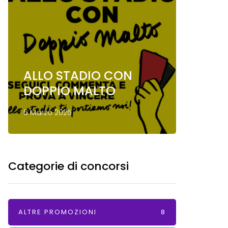
ALLO STADIO CON
Conco
DOPPIO MALTO
Mond
6 Marzo 2025
13 Gennai
Categorie di concorsi
ALTRE PROMOZIONI
8