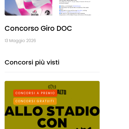
Concorso Giro DOC
13 Maggio 2026
Concorsi più visti
CONCORSI A PREMIO
CONCORS
CONCORSI GRATUITI
CONCORSI