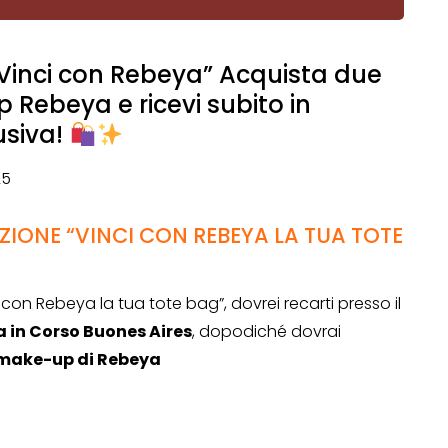
Vinci con Rebeya” Acquista due
 Rebeya e ricevi subito in
usiva!
25
IONE “VINCI CON REBEYA LA TUA TOTE
con Rebeya la tua tote bag”, dovrei recarti presso il
va in Corso Buones Aires
, dopodiché dovrai
a make-up di Rebeya