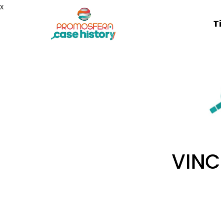
x
T
VINC