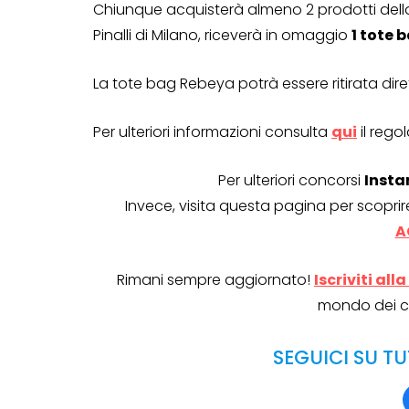
Chiunque acquisterà almeno 2 prodotti dell
Pinalli di Milano, riceverà in omaggio
1 tote 
La tote bag Rebeya potrà essere ritirata di
Per ulteriori informazioni consulta
qui
il reg
Per ulteriori concorsi
Insta
Invece, visita questa pagina per scoprir
A
Rimani sempre aggiornato!
Iscriviti al
CONCORSI A PREMIO
mondo dei c
CONCORSI CON ACQUIS
SEGUICI SU TU