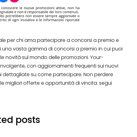
Operazione a premio
o a 500€
“LA SVOLTA IN CUCINA
2022”
ale per chi ama partecipare a concorsi a premio e
ai una vasta gamma di concorsi a premio in cui puoi
13 Gennaio 2022
 le novità sul mondo delle promozioni. Your-
involgente, con aggiornamenti frequenti sui nuovi
i dettagliate su come partecipare. Non perdere
 migliori offerte e opportunità di vincita: segui
ted posts