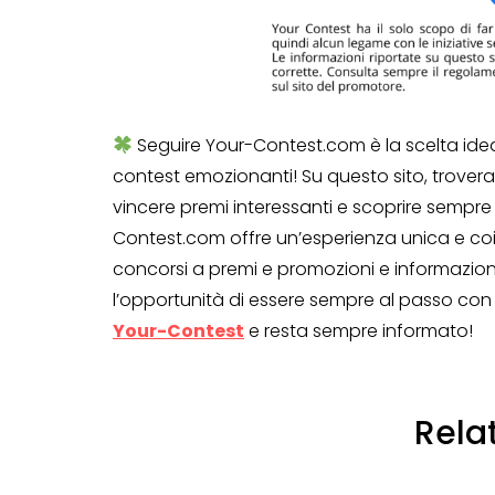
Genertel e
Genertellife ti
regalano fin
in buoni!
Seguire Your-Contest.com è la scelta ide
contest emozionanti! Su questo sito, trover
13 Gennaio 2022
vincere premi interessanti e scoprire sempre
Contest.com offre un’esperienza unica e co
concorsi a premi e promozioni e informazion
l’opportunità di essere sempre al passo con le
Your-Contest
e resta sempre informato!
Rela