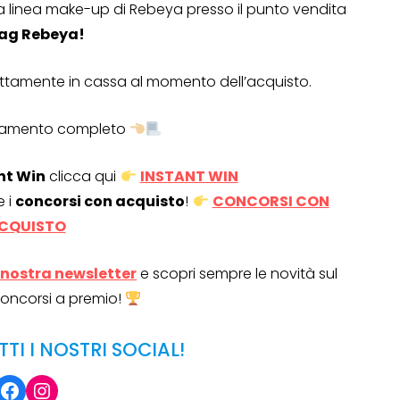
a linea make-up di Rebeya presso il punto vendita
bag Rebeya!
rettamente in cassa al momento dell’acquisto.
olamento completo
nt Win
clicca qui
INSTANT WIN
e i
concorsi con acquisto
!
CONCORSI CON
CQUISTO
la nostra newsletter
e scopri sempre le novità sul
OPERAZIONI A PREMIO
oncorsi a premio!
TO
TTI I NOSTRI SOCIAL!
Facebook
Instagram