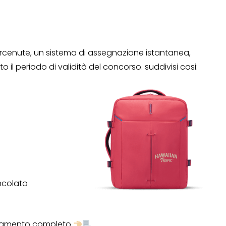
Operazione a premio
o a 500€
“LA SVOLTA IN CUCINA
ercenute, un sistema di assegnazione istantanea,
2022”
to il periodo di validità del concorso. suddivisi cosi:
13 Gennaio 2022
ncolato
olamento completo