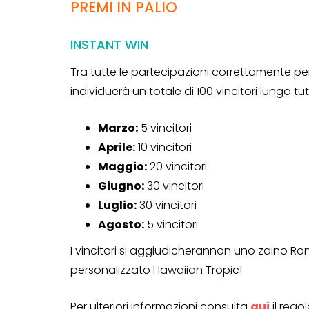
PREMI IN PALIO
Genertel e
Genertellife ti
INSTANT WIN
regalano fin
Tra tutte le partecipazioni correttamente p
in buoni!
individuerà un totale di 100 vincitori lungo tut
13 Gennaio 2022
Marzo:
5 vincitori
Aprile:
10 vincitori
Maggio:
20 vincitori
Giugno:
30 vincitori
Luglio:
30 vincitori
Agosto:
5 vincitori
I vincitori si aggiudicherannon uno zaino Ro
personalizzato Hawaiian Tropic!
Per ulteriori informazioni consulta
qui
il reg