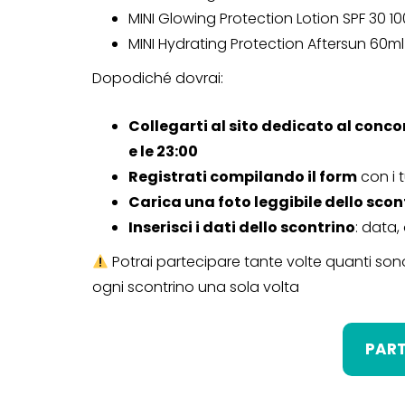
MINI Glowing Protection Lotion SPF 30 1
MINI Hydrating Protection Aftersun 60
Dopodiché dovrai:
Collegarti al sito dedicato al conc
e le 23:00
Registrati compilando il form
con i t
Carica una foto leggibile dello scon
Inserisci i dati dello scontrino
: data,
Potrai partecipare tante volte quanti sono
ogni scontrino una sola volta
CONCORSI A PREMIO
CONCORSI CON ACQUIS
PART