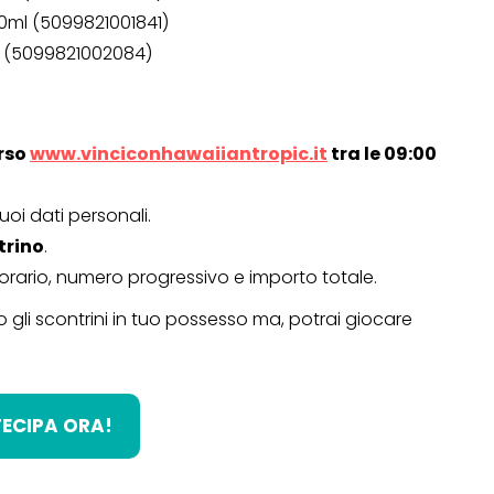
00ml (5099821001841)
ml (5099821002084)
orso
www.vinciconhawaiiantropic.it
tra le 09:00
uoi dati personali.
trino
.
 orario, numero progressivo e importo totale.
 gli scontrini in tuo possesso ma, potrai giocare
OPERAZIONI A PREMIO
TO
ECIPA ORA!