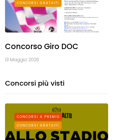
CONCORSI GRATUITI
Concorso Giro DOC
13 Maggio 2026
Concorsi più visti
CONCORSI A PREMIO
CONCORS
CONCORSI GRATUITI
CONCORSI