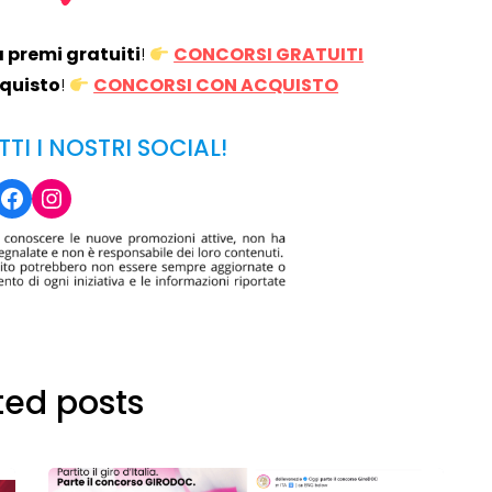
a premi gratuiti
!
CONCORSI GRATUITI
cquisto
!
CONCORSI CON ACQUISTO
Operazione a premio
TTI I NOSTRI SOCIAL!
o a 500€
“LA SVOLTA IN CUCINA
2022”
Facebook
Instagram
13 Gennaio 2022
ted posts