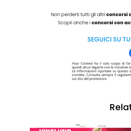
Non perderti tutti gli altri
concorsi 
Scopri anche i
concorsi con a
Genertel e
Genertellife ti
SEGUICI SU TU
regalano fin
in buoni!
13 Gennaio 2022
Rela