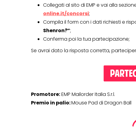
Collegati al sito di EMP e vai alla sezi
online.it/concorsi
;
Compila il form con i dati richiesti e 
Shenron?”
;
Conferma poi la tua partecipazione;
Se avrai dato la risposta corretta, partecipera
Promotore:
EMP Mailorder Italia S.r.l.
Premio in palio:
Mouse Pad di Dragon Ball
CONCORSI A PREMIO
CONCORSI CON ACQUIS