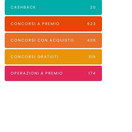
CASHBACK
20
CONCORSI A PREMIO
623
CONCORSI CON ACQUISTO
406
CONCORSI GRATUITI
315
OPERAZIONI A PREMIO
174