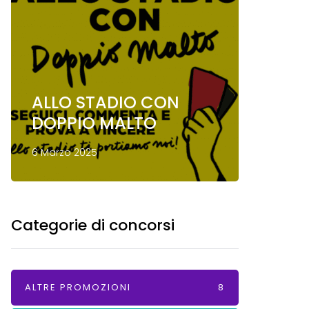
ALLO STADIO CON
Conco
DOPPIO MALTO
Mond
6 Marzo 2025
13 Gennai
Categorie di concorsi
ALTRE PROMOZIONI
8