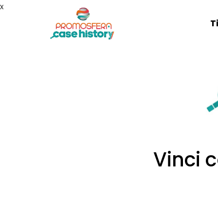
x
T
Vinci 