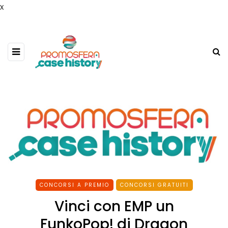
x
CONCORSI A PREMIO
CONCORSI GRATUITI
Vinci con EMP un
FunkoPop! di Dragon