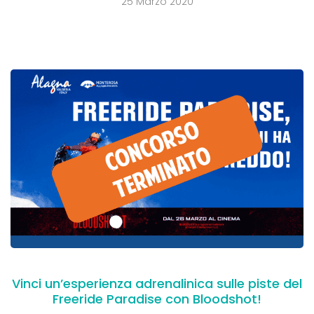
25 Marzo 2020
Vinci un’esperienza adrenalinica sulle piste del
Freeride Paradise con Bloodshot!