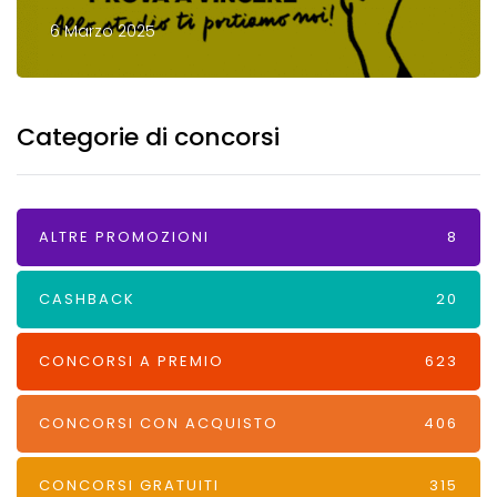
6 Marzo 2025
Categorie di concorsi
ALTRE PROMOZIONI
8
CASHBACK
20
CONCORSI A PREMIO
623
CONCORSI CON ACQUISTO
406
CONCORSI GRATUITI
315