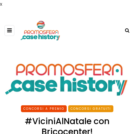
x
CONCORSI A PREMIO
CONCORSI GRATUITI
#ViciniAlNatale con
Bricocenter!