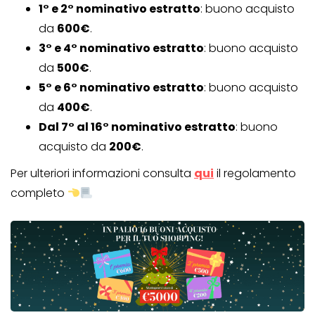
1° e 2° nominativo estratto
: buono acquisto
da
600€
.
3° e 4° nominativo estratto
: buono acquisto
da
500€
.
5° e 6° nominativo estratto
: buono acquisto
da
400€
.
Dal 7° al 16° nominativo estratto
: buono
acquisto da
200€
.
Per ulteriori informazioni consulta
qui
il regolamento
completo