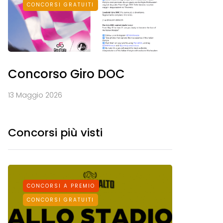
CONCORSI GRATUITI
Concorso Giro DOC
13 Maggio 2026
Concorsi più visti
CONCORSI A PREMIO
CONCORS
CONCORSI GRATUITI
CONCORSI