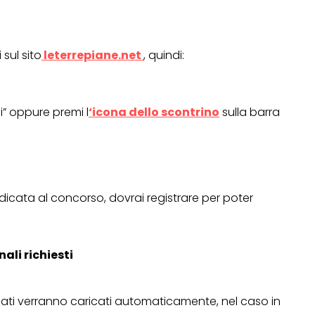
 sul sito
leterrepiane.net
, quindi:
i” oppure premi l
‘icona dello scontrino
sulla barra
dicata al concorso, dovrai registrare per poter
ali richiesti
OPERAZIONI A PREMIO
TO
 dati verranno caricati automaticamente, nel caso in