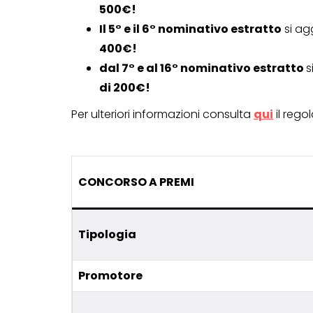
500€!
Il 5° e il 6° nominativo estratto
si ag
400€!
dal 7° e al 16° nominativo estratto
s
di 200€!
Per ulteriori informazioni consulta
qui
il reg
CONCORSO A PREMI
Tipologia
Promotore