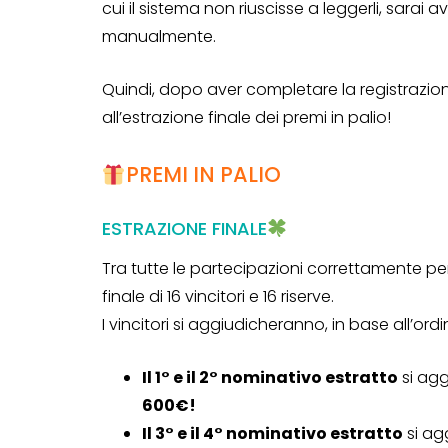
cui il sistema non riuscisse a leggerli, sarai av
manualmente.
Genertel e
Quindi, dopo aver completare la registrazio
Genertellife ti
all’estrazione finale dei premi in palio!
regalano fin
PREMI IN PALIO
in buoni!
13 Gennaio 2022
ESTRAZIONE FINALE
Tra tutte le partecipazioni correttamente perv
finale di 16 vincitori e 16 riserve.
I vincitori si aggiudicheranno, in base all’ord
Il 1° e il 2° nominativo estratto
si ag
600€!
Il 3° e il 4° nominativo estratto
si ag