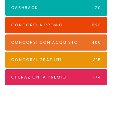
CASHBACK
20
CONCORSI A PREMIO
623
CONCORSI CON ACQUISTO
406
CONCORSI GRATUITI
315
OPERAZIONI A PREMIO
174