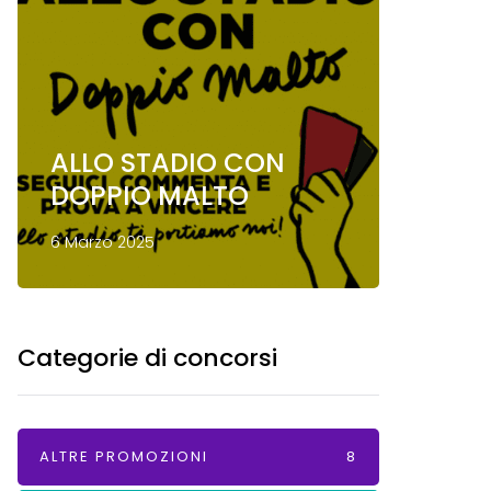
ALLO STADIO CON
Conco
DOPPIO MALTO
Mond
6 Marzo 2025
13 Gennai
Categorie di concorsi
ALTRE PROMOZIONI
8