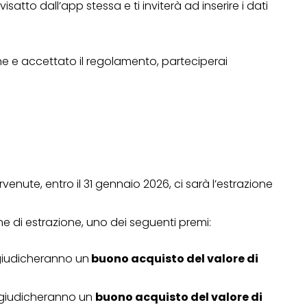
visatto dall’app stessa e ti inviterà ad inserire i dati
ne e accettato il regolamento, parteciperai
Operazione a premio
o a 500€
“LA SVOLTA IN CUCINA
2022”
13 Gennaio 2022
enute, entro il 31 gennaio 2026, ci sarà l’estrazione
ine di estrazione, uno dei seguenti premi:
giudicheranno un
buono acquisto del valore di
giudicheranno un
buono acquisto del valore di