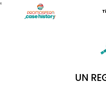
x
T
UN RE