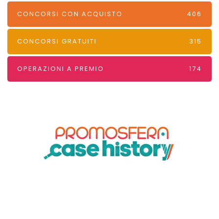
CONCORSI CON ACQUISTO
406
CONCORSI GRATUITI
315
OPERAZIONI A PREMIO
174