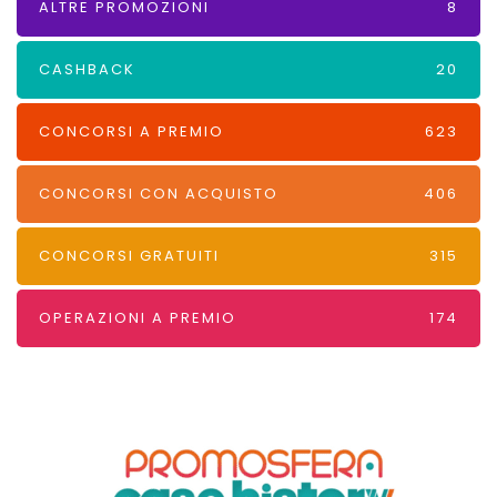
ALTRE PROMOZIONI
8
CASHBACK
20
CONCORSI A PREMIO
623
CONCORSI CON ACQUISTO
406
CONCORSI GRATUITI
315
OPERAZIONI A PREMIO
174