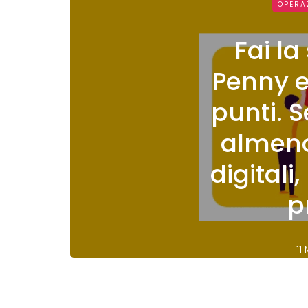
OPERA
Fai l
Penny 
punti. 
almeno
digitali,
p
11