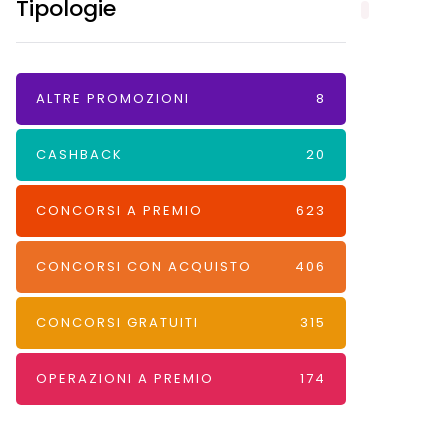
Tipologie
ALTRE PROMOZIONI
8
CASHBACK
20
CONCORSI A PREMIO
623
CONCORSI CON ACQUISTO
406
CONCORSI GRATUITI
315
OPERAZIONI A PREMIO
174