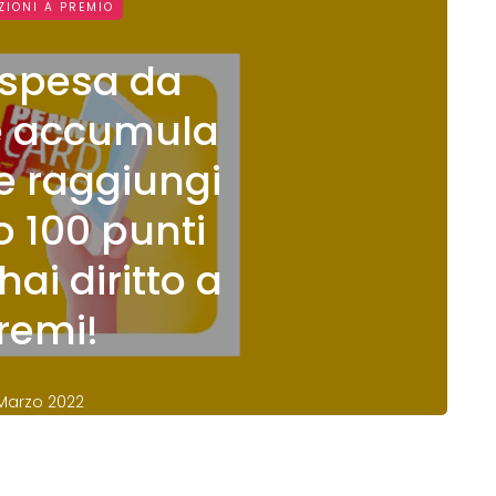
ZIONI A PREMIO
a spesa da
e accumula
Se raggiungi
 100 punti
 hai diritto a
remi!
 Marzo 2022