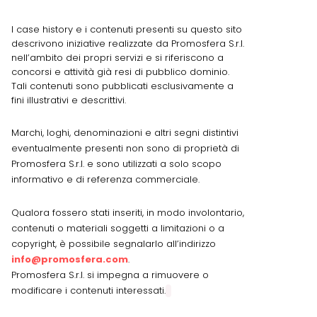
I case history e i contenuti presenti su questo sito
descrivono iniziative realizzate da Promosfera S.r.l.
nell’ambito dei propri servizi e si riferiscono a
concorsi e attività già resi di pubblico dominio.
Tali contenuti sono pubblicati esclusivamente a
fini illustrativi e descrittivi.
Marchi, loghi, denominazioni e altri segni distintivi
eventualmente presenti non sono di proprietà di
Promosfera S.r.l. e sono utilizzati a solo scopo
informativo e di referenza commerciale.
Qualora fossero stati inseriti, in modo involontario,
contenuti o materiali soggetti a limitazioni o a
copyright, è possibile segnalarlo all’indirizzo
info@promosfera.com
.
Promosfera S.r.l. si impegna a rimuovere o
modificare i contenuti interessati.