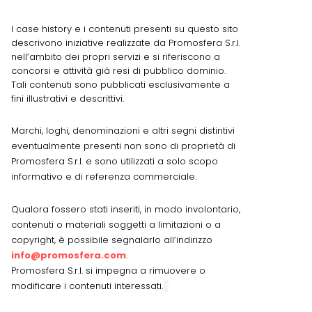
I case history e i contenuti presenti su questo sito
descrivono iniziative realizzate da Promosfera S.r.l.
nell’ambito dei propri servizi e si riferiscono a
concorsi e attività già resi di pubblico dominio.
Tali contenuti sono pubblicati esclusivamente a
fini illustrativi e descrittivi.
Marchi, loghi, denominazioni e altri segni distintivi
eventualmente presenti non sono di proprietà di
Promosfera S.r.l. e sono utilizzati a solo scopo
informativo e di referenza commerciale.
Qualora fossero stati inseriti, in modo involontario,
contenuti o materiali soggetti a limitazioni o a
copyright, è possibile segnalarlo all’indirizzo
info@promosfera.com
.
Promosfera S.r.l. si impegna a rimuovere o
modificare i contenuti interessati.