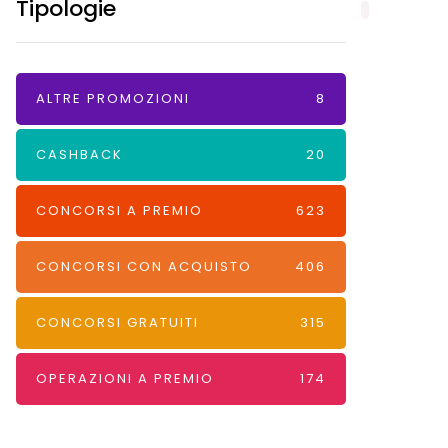
Tipologie
ALTRE PROMOZIONI
8
CASHBACK
20
CONCORSI A PREMIO
623
CONCORSI CON ACQUISTO
406
CONCORSI GRATUITI
315
OPERAZIONI A PREMIO
174