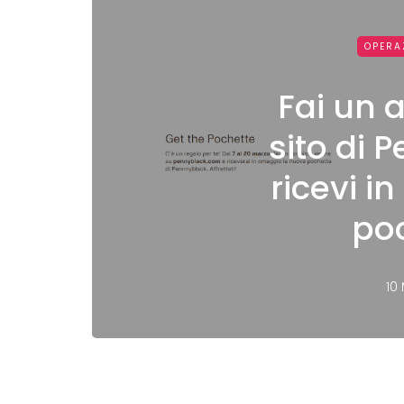
OPERA
Fai un 
sito di 
ricevi i
poc
10