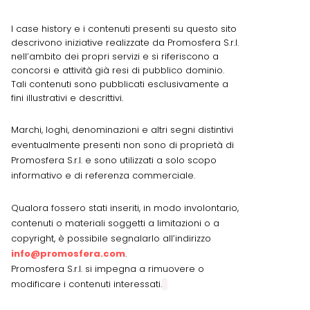
I case history e i contenuti presenti su questo sito
descrivono iniziative realizzate da Promosfera S.r.l.
nell’ambito dei propri servizi e si riferiscono a
concorsi e attività già resi di pubblico dominio.
Tali contenuti sono pubblicati esclusivamente a
fini illustrativi e descrittivi.
Marchi, loghi, denominazioni e altri segni distintivi
eventualmente presenti non sono di proprietà di
Promosfera S.r.l. e sono utilizzati a solo scopo
informativo e di referenza commerciale.
Qualora fossero stati inseriti, in modo involontario,
contenuti o materiali soggetti a limitazioni o a
copyright, è possibile segnalarlo all’indirizzo
info@promosfera.com
.
Promosfera S.r.l. si impegna a rimuovere o
modificare i contenuti interessati.