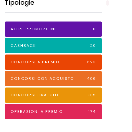
Tipologie
ALTRE PROMOZIONI
8
CASHBACK
20
CONCORSI A PREMIO
623
CONCORSI CON ACQUISTO
406
CONCORSI GRATUITI
315
OPERAZIONI A PREMIO
174