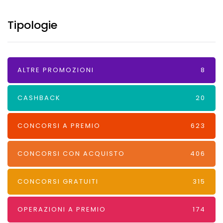
Tipologie
ALTRE PROMOZIONI
8
CASHBACK
20
CONCORSI A PREMIO
623
CONCORSI CON ACQUISTO
406
CONCORSI GRATUITI
315
OPERAZIONI A PREMIO
174