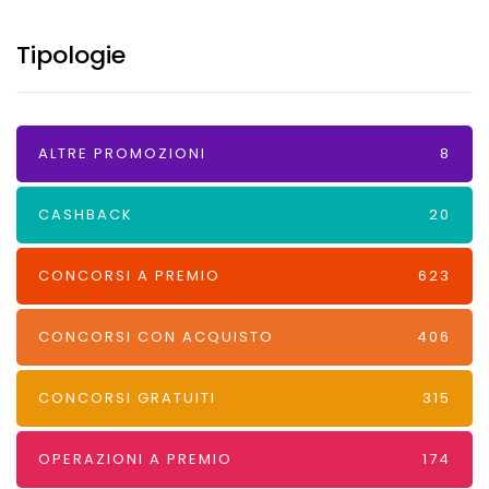
Tipologie
ALTRE PROMOZIONI
8
CASHBACK
20
CONCORSI A PREMIO
623
CONCORSI CON ACQUISTO
406
CONCORSI GRATUITI
315
OPERAZIONI A PREMIO
174