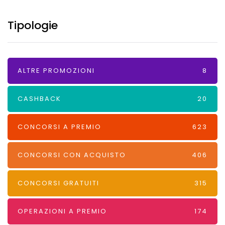
Tipologie
ALTRE PROMOZIONI
8
CASHBACK
20
CONCORSI A PREMIO
623
CONCORSI CON ACQUISTO
406
CONCORSI GRATUITI
315
OPERAZIONI A PREMIO
174