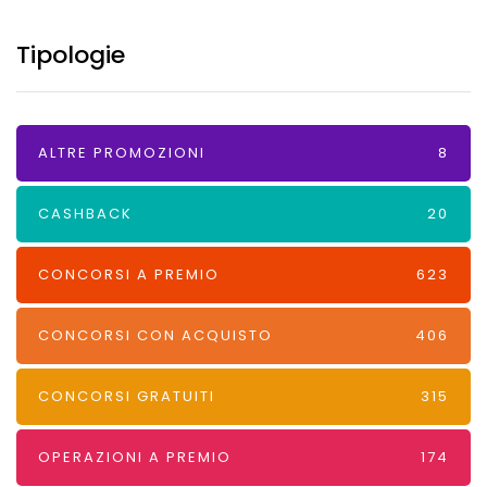
Tipologie
ALTRE PROMOZIONI
8
CASHBACK
20
CONCORSI A PREMIO
623
CONCORSI CON ACQUISTO
406
CONCORSI GRATUITI
315
OPERAZIONI A PREMIO
174