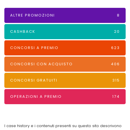
ALTRE PROMOZIONI
8
CASHBACK
20
CONCORSI A PREMIO
623
CONCORSI CON ACQUISTO
406
CONCORSI GRATUITI
315
OPERAZIONI A PREMIO
174
I case history e i contenuti presenti su questo sito descrivono