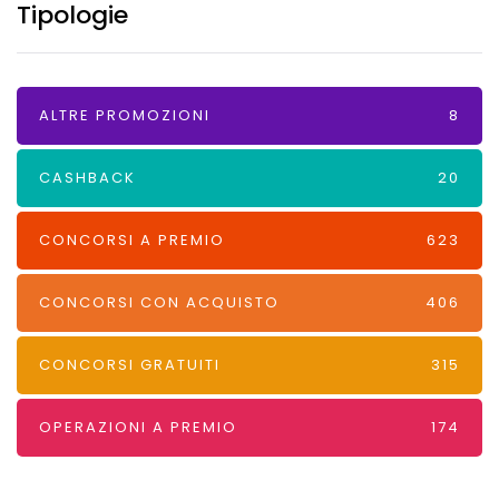
Tipologie
ALTRE PROMOZIONI
8
CASHBACK
20
CONCORSI A PREMIO
623
CONCORSI CON ACQUISTO
406
CONCORSI GRATUITI
315
OPERAZIONI A PREMIO
174