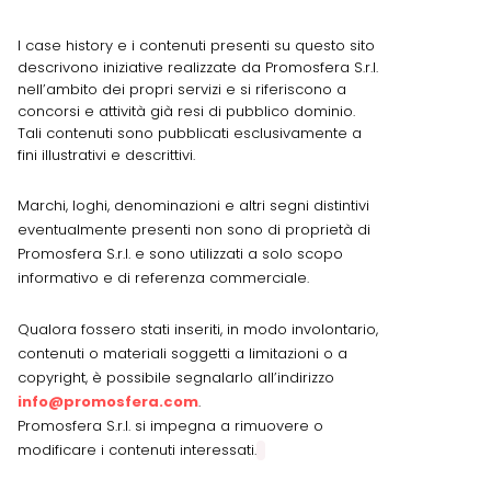
I case history e i contenuti presenti su questo sito
descrivono iniziative realizzate da Promosfera S.r.l.
nell’ambito dei propri servizi e si riferiscono a
concorsi e attività già resi di pubblico dominio.
Tali contenuti sono pubblicati esclusivamente a
fini illustrativi e descrittivi.
Marchi, loghi, denominazioni e altri segni distintivi
eventualmente presenti non sono di proprietà di
Promosfera S.r.l. e sono utilizzati a solo scopo
informativo e di referenza commerciale.
Qualora fossero stati inseriti, in modo involontario,
contenuti o materiali soggetti a limitazioni o a
copyright, è possibile segnalarlo all’indirizzo
info@promosfera.com
.
Promosfera S.r.l. si impegna a rimuovere o
modificare i contenuti interessati.