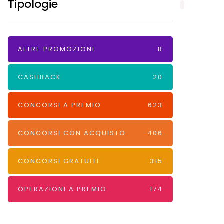
Tipologie
ALTRE PROMOZIONI
8
CASHBACK
20
CONCORSI A PREMIO
623
CONCORSI CON ACQUISTO
406
CONCORSI GRATUITI
315
OPERAZIONI A PREMIO
174