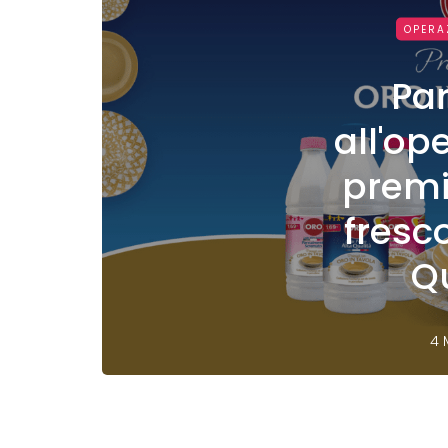
OPERA
Pa
all'op
premi
fresc
Q
4 