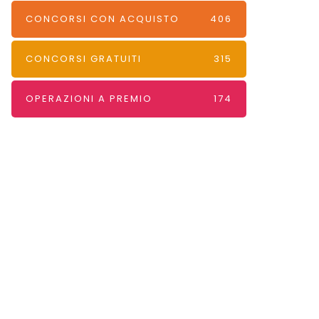
CONCORSI CON ACQUISTO
406
CONCORSI GRATUITI
315
OPERAZIONI A PREMIO
174