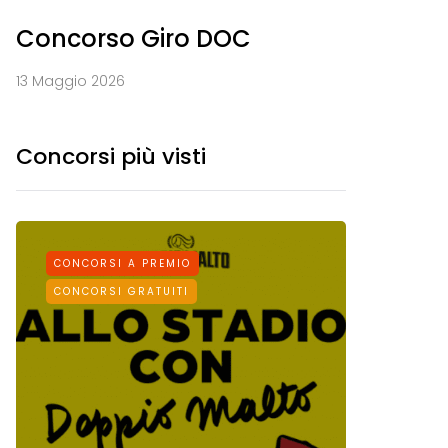
Concorso Giro DOC
13 Maggio 2026
Concorsi più visti
CONCORSI A PREMIO
CONCORS
CONCORSI GRATUITI
CONCORSI