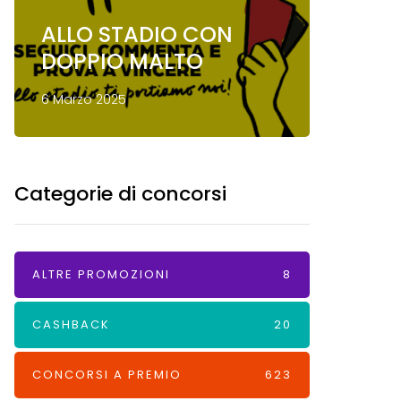
ALLO STADIO CON
Conco
DOPPIO MALTO
Mond
6 Marzo 2025
13 Gennai
Categorie di concorsi
ALTRE PROMOZIONI
8
CASHBACK
20
CONCORSI A PREMIO
623