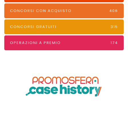
CONCORSI CON ACQUISTO
406
CONCORSI GRATUITI
315
OPERAZIONI A PREMIO
174