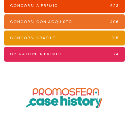
CONCORSI A PREMIO
623
CONCORSI CON ACQUISTO
406
CONCORSI GRATUITI
315
OPERAZIONI A PREMIO
174